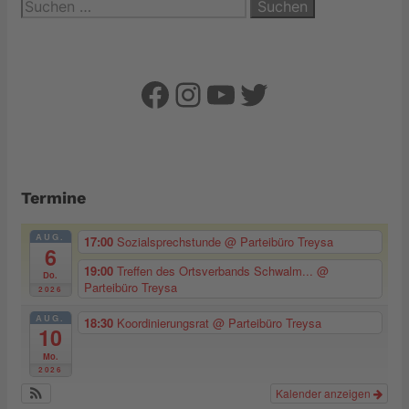
Suchen
nach:
Facebook
Instagram
YouTube
Twitter
Termine
AUG.
17:00
Sozialsprechstunde
@ Parteibüro Treysa
6
19:00
Treffen des Ortsverbands Schwalm...
@
Do.
Parteibüro Treysa
2026
AUG.
18:30
Koordinierungsrat
@ Parteibüro Treysa
10
Mo.
2026
Kalender anzeigen