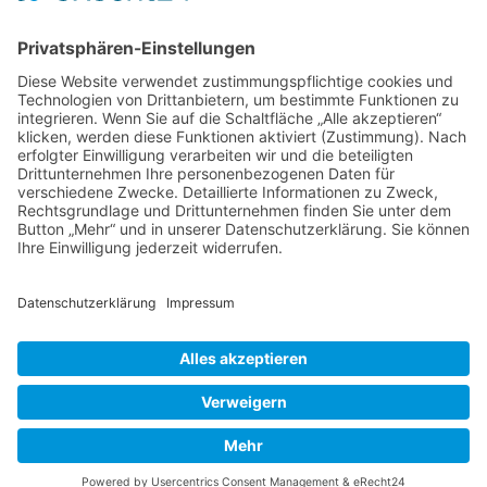
Kontakt
DIE LINKE. Schwalm-Eder
Steingasse 5
34613 Schwalmstadt
Tel.06691 8077899
info@die-linke-schwalm-eder.de
Gesetzliches
Impressum
Datenschutzerklärung
Cookie-Einstellungen
© 2026 DIE LINKE. Schwalm-Eder
• Erstellt mit
GeneratePress