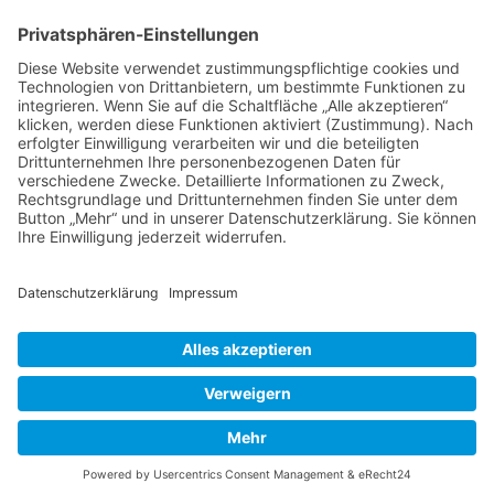
Kontakt
DIE LINKE. Schwalm-Eder
Steingasse 5
34613 Schwalmstadt
Tel.06691 8077899
info@die-linke-schwalm-eder.de
Gesetzliches
Impressum
Datenschutzerklärung
Cookie-Einstellungen
© 2026 DIE LINKE. Schwalm-Eder
• Erstellt mit
GeneratePress