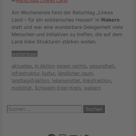
Am Wochenende fand der Ratschlag „Linkes
Land – für ein solidarisches Hessen“ in
Wabern
statt und war eine wunderbare Gelegenheit viele
Menschen und Initiativen zu treffen, die auf dem
Land linke Strukturen stärken wollen.
weiterlesen
Kategorien
Schlagwörter
aktuelles
,
In Aktion
gegen rechts
,
gesundheit
,
infrastruktur
,
kultur
,
ländlicher raum
,
landtagsfraktion
,
lebensmittel
,
linksfraktion
,
mobilität
,
Schwalm-Eder-Kreis
,
wabern
Suchen
nach: