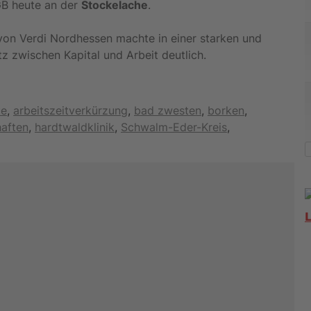
GB heute an der
Stockelache
.
on Verdi Nordhessen machte in einer starken und
 zwischen Kapital und Arbeit deutlich.
te
,
arbeitszeitverkürzung
,
bad zwesten
,
borken
,
aften
,
hardtwaldklinik
,
Schwalm-Eder-Kreis
,