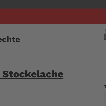
S
n
echte
r Stockelache