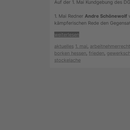
Auf der 1. Mai Kundgebung des D
1. Mai Redner
Andre Schönewolf
v
kämpferischen Rede den Gegensatz
weiterlesen
Kategorien
Schlagwörter
aktuelles
1. mai
,
arbeitnehmerrech
borken hessen
,
frieden
,
gewerksch
stockelache