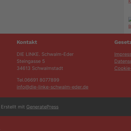
K
Kontakt
Gesetz
DIE LINKE. Schwalm-Eder
Impres
Steingasse 5
Datens
34613 Schwalmstadt
Cookie-
Tel.06691 8077899
info@die-linke-schwalm-eder.de
Erstellt mit
GeneratePress
6