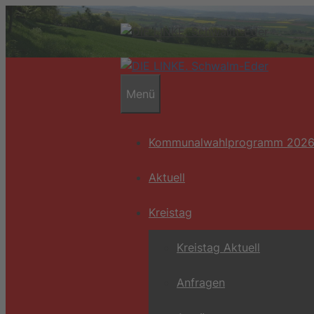
Zum
Inhalt
springen
Menü
Kommunalwahlprogramm 202
Aktuell
Kreistag
Kreistag Aktuell
Anfragen