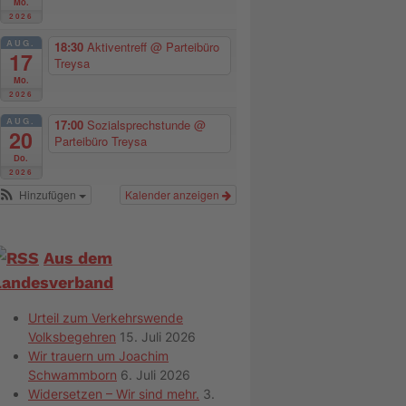
Mo.
2026
AUG.
18:30
Aktiventreff
@ Parteibüro
17
Treysa
Mo.
2026
AUG.
17:00
Sozialsprechstunde
@
20
Parteibüro Treysa
Do.
2026
Hinzufügen
Kalender anzeigen
Aus dem
Landesverband
Urteil zum Verkehrswende
Volksbegehren
15. Juli 2026
Wir trauern um Joachim
Schwammborn
6. Juli 2026
Widersetzen – Wir sind mehr.
3.