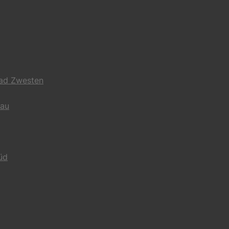
Bad Zwesten
gau
üd