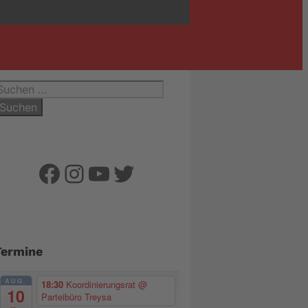
uchen
ach:
Facebook
Instagram
YouTube
Twitter
Termine
AUG.
18:30
Koordinierungsrat
@
10
Parteibüro Treysa