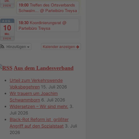
Do.
19:00
Treffen des Ortsverbands
2026
Schwalm...
@ Parteibüro Treysa
AUG.
18:30
Koordinierungsrat
@
10
Parteibüro Treysa
Mo.
2026
Hinzufügen
Kalender anzeigen
Aus dem Landesverband
Urteil zum Verkehrswende
Volksbegehren
15. Juli 2026
Wir trauern um Joachim
Schwammborn
6. Juli 2026
Widersetzen – Wir sind mehr.
3.
Juli 2026
Black-Rot Reform ist größter
Angriff auf den Sozialstaat
3. Juli
2026