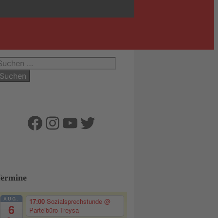
uchen
ach:
Facebook
Instagram
YouTube
Twitter
Termine
AUG.
17:00
Sozialsprechstunde
@
6
Parteibüro Treysa