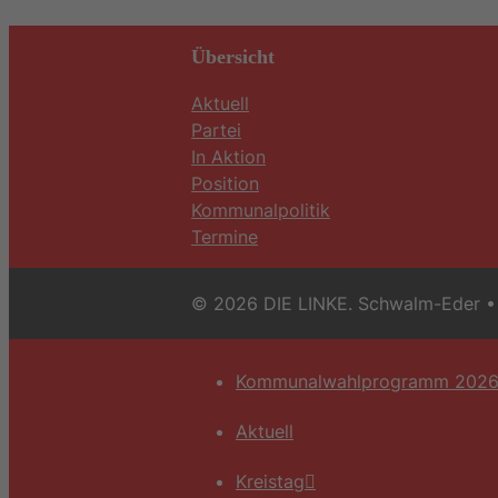
Übersicht
Aktuell
Partei
In Aktion
Position
Kommunalpolitik
Termine
© 2026 DIE LINKE. Schwalm-Eder
• 
Kommunalwahlprogramm 202
Aktuell
Kreistag