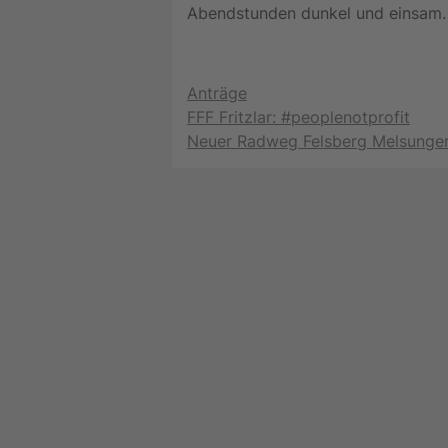
Abendstunden dunkel und einsam
Kategorien
Anträge
FFF Fritzlar: #peoplenotprofit
Neuer Radweg Felsberg Melsunge