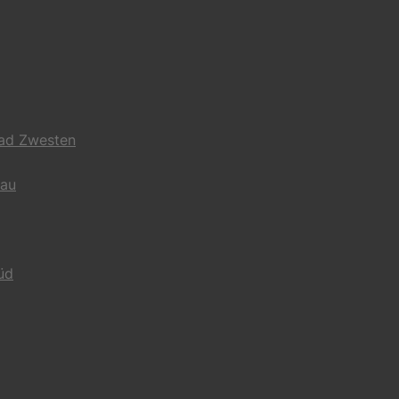
Bad Zwesten
gau
üd