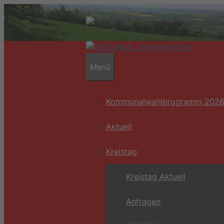
Zum
Inhalt
springen
Menü
Kommunalwahlprogramm 202
Aktuell
Kreistag
Kreistag Aktuell
Anfragen