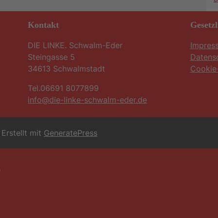
Kontakt
Gesetzl
DIE LINKE. Schwalm-Eder
Impres
Steingasse 5
Datens
34613 Schwalmstadt
Cookie-
Tel.06691 8077899
info@die-linke-schwalm-eder.de
Erstellt mit
GeneratePress
6