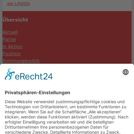
Übersicht
Aktuell
Partei
In Aktion
Position
Kommunalpolitik
Termine
Kontakt
DIE LINKE. Schwalm-Eder
Steingasse 5
34613 Schwalmstadt
Tel.06691 8077899
info@die-linke-schwalm-eder.de