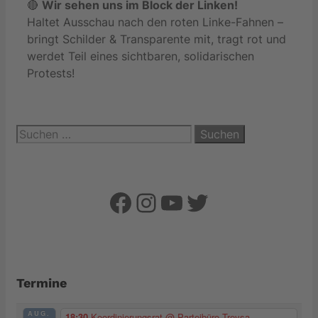
🔴
Wir sehen uns im Block der Linken!
Haltet Ausschau nach den roten Linke-Fahnen –
bringt Schilder & Transparente mit, tragt rot und
werdet Teil eines sichtbaren, solidarischen
Protests!
Suchen
nach:
Facebook
Instagram
YouTube
Twitter
Termine
AUG.
18:30
Koordinierungsrat
@ Parteibüro Treysa