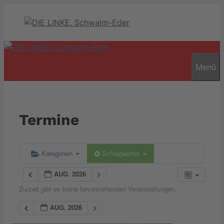
Zum
Inhalt
springen
Menü
Termine
Kategorien
Schlagwörter
AUG. 2026
Zurzeit gibt es keine bevorstehenden Veranstaltungen.
AUG. 2026