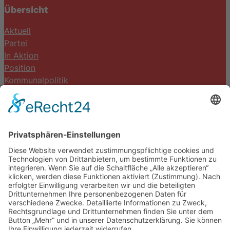
Übersicht
Aktuell
Partei
In Aktion
Position
Kommunalpolitik
Termine
Kontakt
DIE LINKE. Schwalm-Eder
Steingasse 5
34613 Schwalmstadt
Tel.06691 8077899
info@die-linke-schwalm-eder.de
Gesetzliches