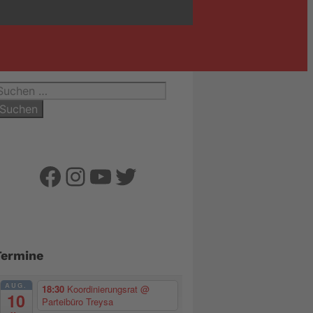
uchen
ach:
Facebook
Instagram
YouTube
Twitter
Termine
AUG.
18:30
Koordinierungsrat
@
10
Parteibüro Treysa