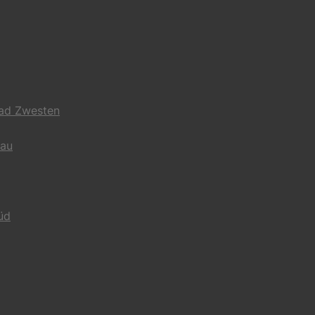
Bad Zwesten
gau
üd