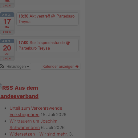
Mo.
2026
AUG.
18:30
Aktiventreff
@ Parteibüro
17
Treysa
Mo.
2026
AUG.
17:00
Sozialsprechstunde
@
20
Parteibüro Treysa
Do.
2026
Hinzufügen
Kalender anzeigen
Aus dem
Landesverband
Urteil zum Verkehrswende
Volksbegehren
15. Juli 2026
Wir trauern um Joachim
Schwammborn
6. Juli 2026
Widersetzen – Wir sind mehr.
3.