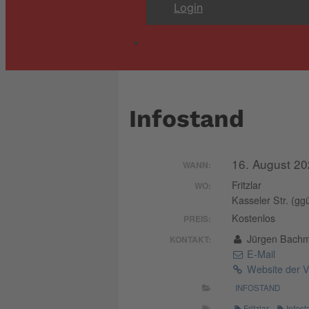
Login
Infostand
16. August 20
WANN:
Fritzlar
WO:
Kasseler Str. (gg
Kostenlos
PREIS:
Jürgen Bach
KONTAKT:
E-Mail
Website der V
INFOSTAND
Fritzlar
Infos