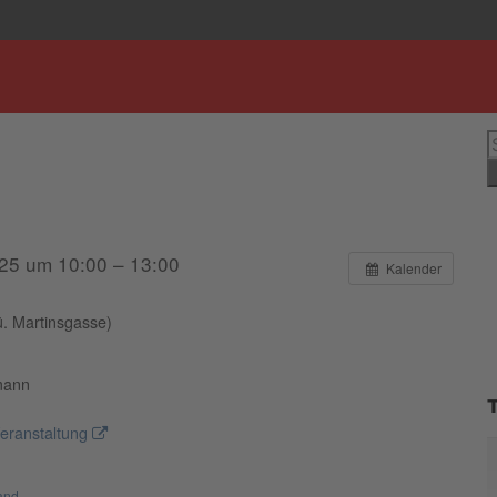
S
n
25 um 10:00 – 13:00
Kalender
ü. Martinsgasse)
mann
eranstaltung
tand