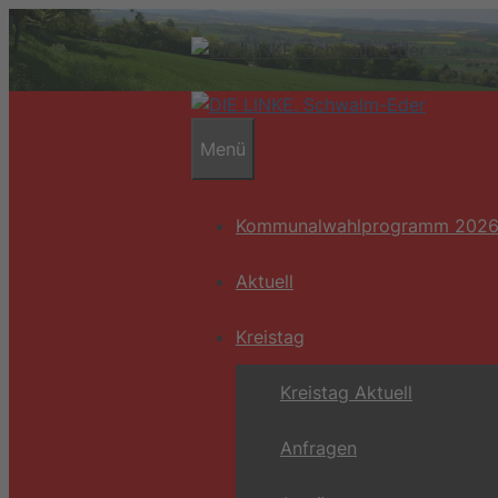
Zum
Inhalt
springen
Menü
Kommunalwahlprogramm 202
Aktuell
Kreistag
Kreistag Aktuell
Anfragen