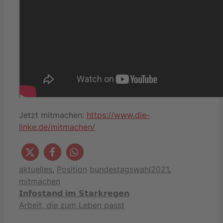
Jetzt mitmachen:
https://www.die-
linke.de/mitmachen/
Kategorien
Schlagwörter
aktuelles
,
Position
bundestagswahl2021
,
mitmachen
𝗜𝗻𝗳𝗼𝘀𝘁𝗮𝗻𝗱 𝗶𝗺 𝗦𝘁𝗮𝗿𝗸𝗿𝗲𝗴𝗲𝗻
Arbeit, die zum Leben passt