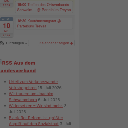
Do.
19:00
Treffen des Ortsverbands
2026
Schwalm...
@ Parteibüro Treysa
AUG.
18:30
Koordinierungsrat
@
10
Parteibüro Treysa
Mo.
2026
Hinzufügen
Kalender anzeigen
Aus dem
Landesverband
Urteil zum Verkehrswende
Volksbegehren
15. Juli 2026
Wir trauern um Joachim
Schwammborn
6. Juli 2026
Widersetzen – Wir sind mehr.
3.
Juli 2026
Black-Rot Reform ist größter
Angriff auf den Sozialstaat
3. Juli