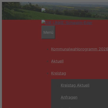
Zum
Inhalt
springen
Menü
Kommunalwahlprogramm 202
Aktuell
Kreistag
Kreistag Aktuell
Anfragen