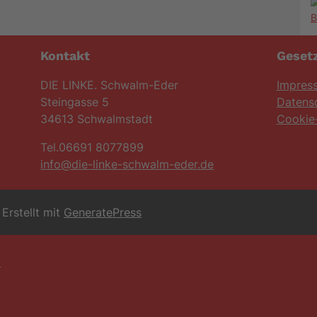
Kontakt
Gesetz
DIE LINKE. Schwalm-Eder
Impres
Steingasse 5
Datens
34613 Schwalmstadt
Cookie-
Tel.06691 8077899
info@die-linke-schwalm-eder.de
Erstellt mit
GeneratePress
6