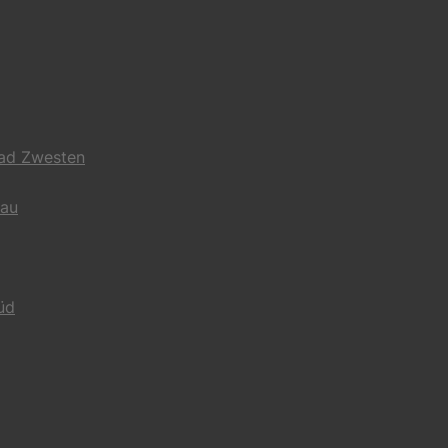
Bad Zwesten
gau
üd