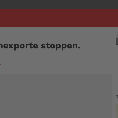
S
n
nexporte stoppen.