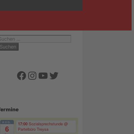
uchen
ach:
Facebook
Instagram
YouTube
Twitter
Termine
AUG.
17:00
Sozialsprechstunde
@
6
Parteibüro Treysa