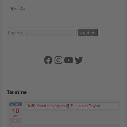
BPT25
Suchen
nach:
Facebook
Instagram
YouTube
Twitter
Termine
AUG.
18:30
Koordinierungsrat
@ Parteibüro Treysa
10
Mo.
2026