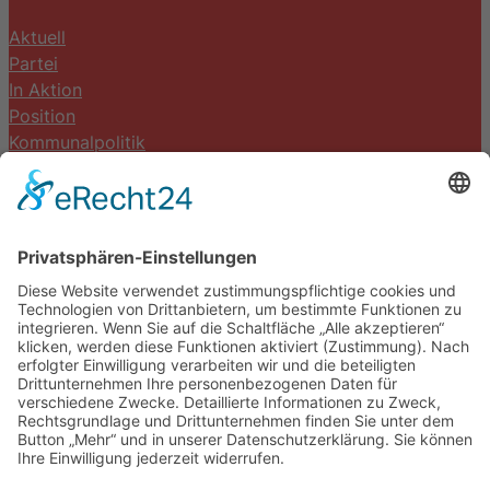
Aktuell
Partei
In Aktion
Position
Kommunalpolitik
Termine
Kontakt
DIE LINKE. Schwalm-Eder
Steingasse 5
34613 Schwalmstadt
Tel.06691 8077899
info@die-linke-schwalm-eder.de
Gesetzliches