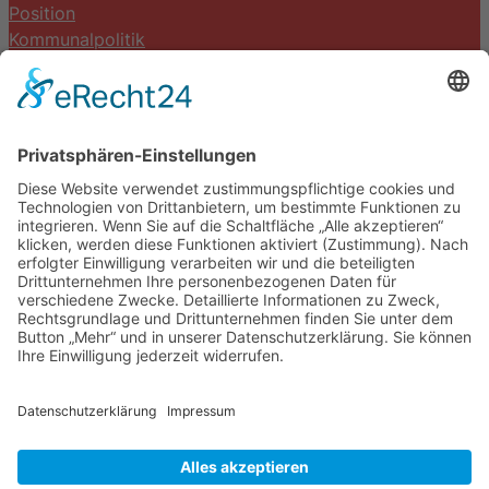
Position
Kommunalpolitik
Termine
Kontakt
DIE LINKE. Schwalm-Eder
Steingasse 5
34613 Schwalmstadt
Tel.06691 8077899
info@die-linke-schwalm-eder.de
Gesetzliches
Impressum
Datenschutzerklärung
Cookie-Einstellungen