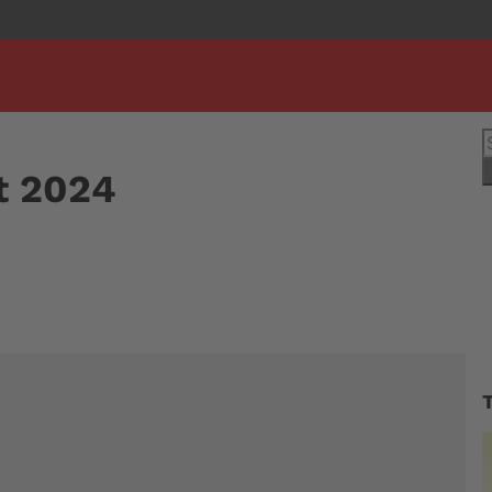
S
n
t 2024