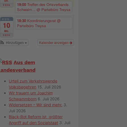
Do.
19:00
Treffen des Ortsverbands
2026
Schwalm...
@ Parteibüro Treysa
AUG.
18:30
Koordinierungsrat
@
10
Parteibüro Treysa
Mo.
2026
Hinzufügen
Kalender anzeigen
Aus dem
Landesverband
Urteil zum Verkehrswende
Volksbegehren
15. Juli 2026
Wir trauern um Joachim
Schwammborn
6. Juli 2026
Widersetzen – Wir sind mehr.
3.
Juli 2026
Black-Rot Reform ist größter
Angriff auf den Sozialstaat
3. Juli