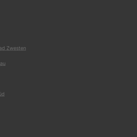
Bad Zwesten
gau
üd