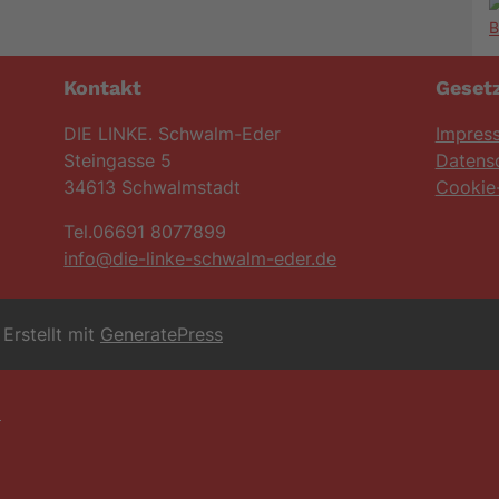
Kontakt
Gesetz
DIE LINKE. Schwalm-Eder
Impres
Steingasse 5
Datens
34613 Schwalmstadt
Cookie-
Tel.06691 8077899
info@die-linke-schwalm-eder.de
Erstellt mit
GeneratePress
6