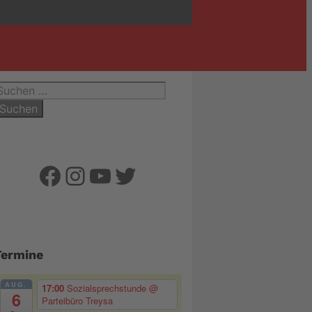
uchen
ach:
Facebook
Instagram
YouTube
Twitter
Termine
AUG.
17:00
Sozialsprechstunde
@
6
Parteibüro Treysa