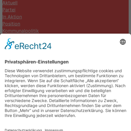
Aktuell
Partei
In Aktion
Position
Kommunalpolitik
Termine
Kontakt
DIE LINKE. Schwalm-Eder
Steingasse 5
34613 Schwalmstadt
Tel.06691 8077899
info@die-linke-schwalm-eder.de
Gesetzliches
Impressum