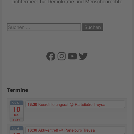
Lichtermeer für Demokratie und Menschenrechte
Suchen
nach:
Facebook
Instagram
YouTube
Twitter
Termine
AUG.
18:30
Koordinierungsrat
@ Parteibüro Treysa
10
Mo.
2026
AUG.
18:30
Aktiventreff
@ Parteibüro Treysa