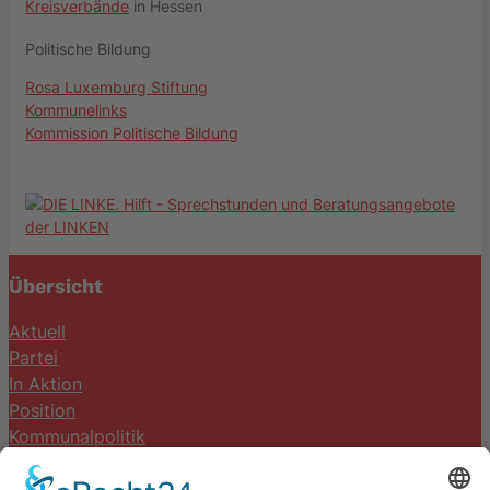
Kreisverbände
in Hessen
Politische Bildung
Rosa Luxemburg Stiftung
Kommunelinks
Kommission Politische Bildung
Übersicht
Aktuell
Partei
In Aktion
Position
Kommunalpolitik
Termine