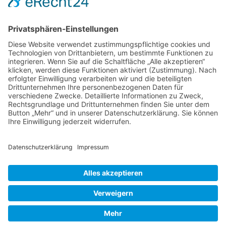
Kontakt
DIE LINKE. Schwalm-Eder
Steingasse 5
34613 Schwalmstadt
Tel.06691 8077899
info@die-linke-schwalm-eder.de
Gesetzliches
Impressum
Datenschutzerklärung
Cookie-Einstellungen
© 2026 DIE LINKE. Schwalm-Eder
• Erstellt mit
GeneratePress