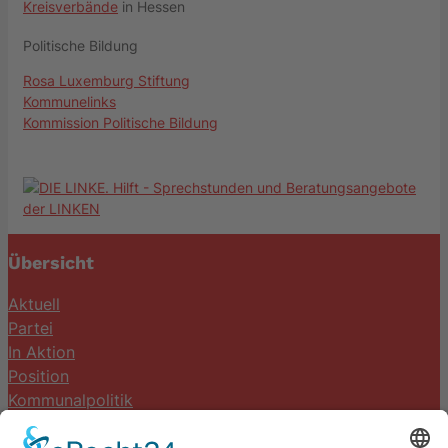
Kreisverbände
in Hessen
Politische Bildung
Rosa Luxemburg Stiftung
Kommunelinks
Kommission Politische Bildung
Übersicht
Aktuell
Partei
In Aktion
Position
Kommunalpolitik
Termine