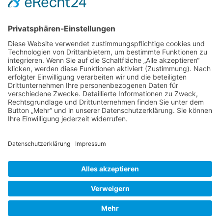
Kontakt
DIE LINKE. Schwalm-Eder
Steingasse 5
34613 Schwalmstadt
Tel.06691 8077899
info@die-linke-schwalm-eder.de
Gesetzliches
Impressum
Datenschutzerklärung
Cookie-Einstellungen
© 2026 DIE LINKE. Schwalm-Eder
• Erstellt mit
GeneratePress