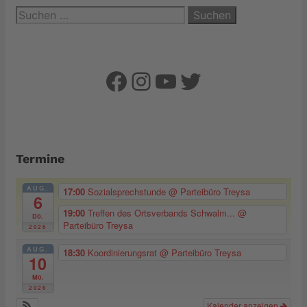
Suchen
nach:
Facebook
Instagram
YouTube
Twitter
Termine
AUG.
17:00
Sozialsprechstunde
@ Parteibüro Treysa
6
19:00
Treffen des Ortsverbands Schwalm...
@
Do.
Parteibüro Treysa
2026
AUG.
18:30
Koordinierungsrat
@ Parteibüro Treysa
10
Mo.
2026
Kalender anzeigen