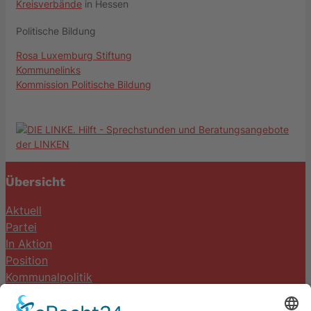
Kreisverbände
in Hessen
Politische Bildung
Rosa Luxemburg Stiftung
Kommunelinks
Kommission Politische Bildung
Übersicht
Aktuell
Partei
In Aktion
Position
Kommunalpolitik
Termine