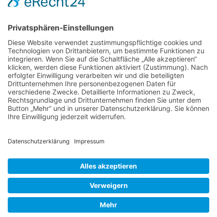
Kontakt
DIE LINKE. Schwalm-Eder
Steingasse 5
34613 Schwalmstadt
Tel.06691 8077899
info@die-linke-schwalm-eder.de
Gesetzliches
Impressum
Datenschutzerklärung
Cookie-Einstellungen
© 2026 DIE LINKE. Schwalm-Eder
• Erstellt mit
GeneratePress