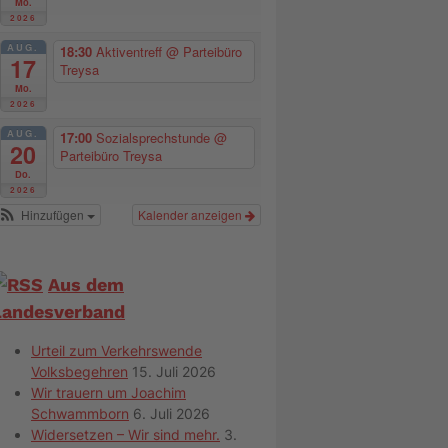
Mo.
2026
AUG.
18:30
Aktiventreff
@ Parteibüro
17
Treysa
Mo.
2026
AUG.
17:00
Sozialsprechstunde
@
20
Parteibüro Treysa
Do.
2026
Hinzufügen
Kalender anzeigen
Aus dem
Landesverband
Urteil zum Verkehrswende
Volksbegehren
15. Juli 2026
Wir trauern um Joachim
Schwammborn
6. Juli 2026
Widersetzen – Wir sind mehr.
3.