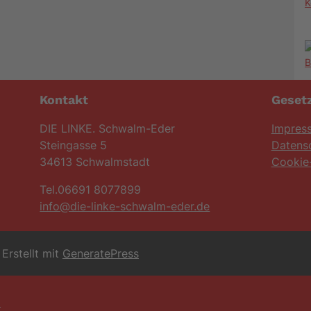
K
Kontakt
Gesetz
DIE LINKE. Schwalm-Eder
Impres
Steingasse 5
Datens
34613 Schwalmstadt
Cookie-
Tel.06691 8077899
info@die-linke-schwalm-eder.de
Erstellt mit
GeneratePress
6