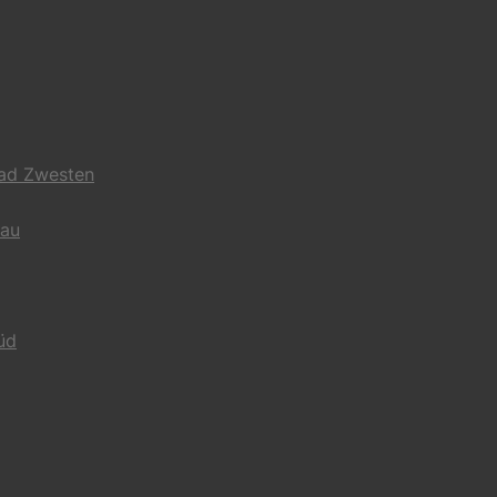
Bad Zwesten
gau
üd