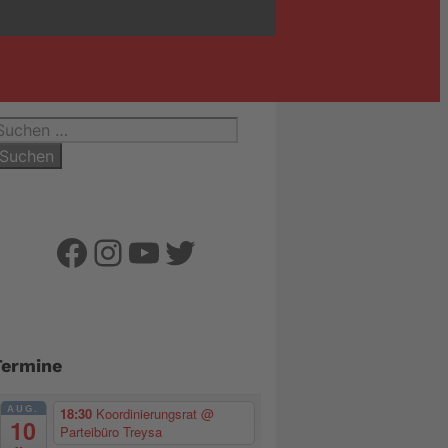
uchen
ach:
Facebook
Instagram
YouTube
Twitter
Termine
AUG.
18:30
Koordinierungsrat
@
10
Parteibüro Treysa