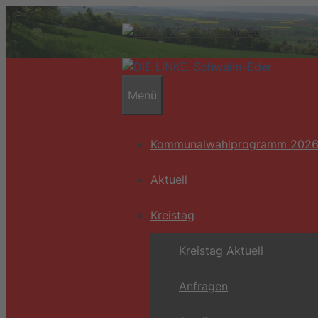
Zum
Inhalt
springen
Menü
Kommunalwahlprogramm 202
Aktuell
Kreistag
Kreistag Aktuell
Anfragen