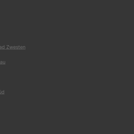
Bad Zwesten
gau
üd