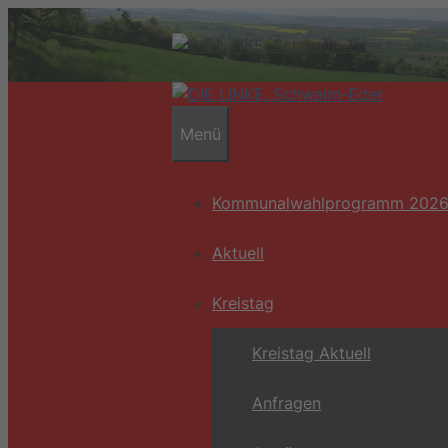
Zum
Inhalt
springen
Menü
Kommunalwahlprogramm 202
Aktuell
Kreistag
Kreistag Aktuell
Anfragen