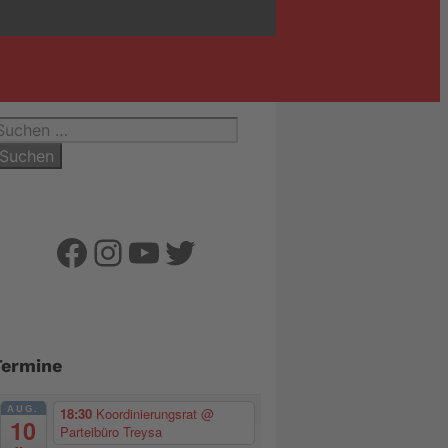
uchen
ach:
Facebook
Instagram
YouTube
Twitter
Termine
AUG.
18:30
Koordinierungsrat
@
10
Parteibüro Treysa