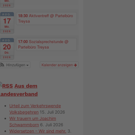
Mo.
2026
AUG.
18:30
Aktiventreff
@ Parteibüro
17
Treysa
Mo.
2026
AUG.
17:00
Sozialsprechstunde
@
20
Parteibüro Treysa
Do.
2026
Hinzufügen
Kalender anzeigen
Aus dem
Landesverband
Urteil zum Verkehrswende
Volksbegehren
15. Juli 2026
Wir trauern um Joachim
Schwammborn
6. Juli 2026
Widersetzen – Wir sind mehr.
3.