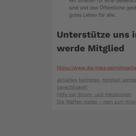
Wir streiten für eine Gesellsc
sind und das Öffentliche gest
gutes Leben für alle.
Unterstütze uns 
werde Mitglied
https://www.die-linke.de/mitmach
Kategorien
Schlagwörter
aktuelles
beitreten
,
mitglied werd
gerechtigkeit
Hilfe bei Strom- und Heizkosten
Die Waffen nieder – nein zum Krie