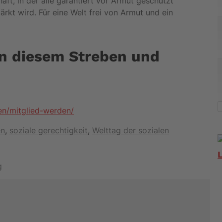
haft, in der alle garantiert vor Armut geschützt
ärkt wird. Für eine Welt frei von Armut und ein
in diesem Streben und
en/mitglied-werden/
en
,
soziale gerechtigkeit
,
Welttag der sozialen
g