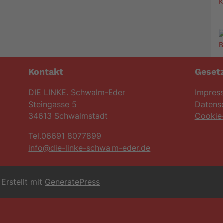
K
Kontakt
Gesetz
DIE LINKE. Schwalm-Eder
Impres
Steingasse 5
Datens
34613 Schwalmstadt
Cookie-
Tel.06691 8077899
info@die-linke-schwalm-eder.de
Erstellt mit
GeneratePress
6