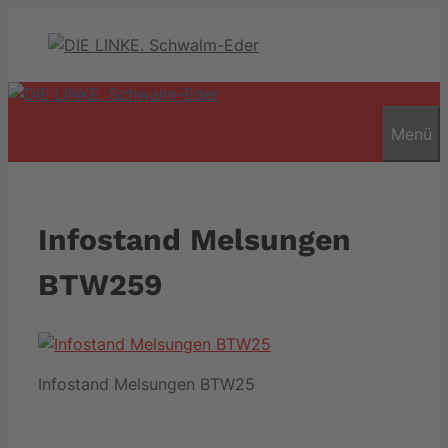
Zum
Inhalt
springen
Menü
Infostand Melsungen
BTW259
Infostand Melsungen BTW25