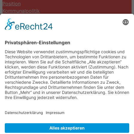
Position
Kommunalpolitik
Termine
Kontakt
DIE LINKE. Schwalm-Eder
Steingasse 5
34613 Schwalmstadt
Tel.06691 8077899
info@die-linke-schwalm-eder.de
Gesetzliches
Impressum
Datenschutzerklärung
Cookie-Einstellungen