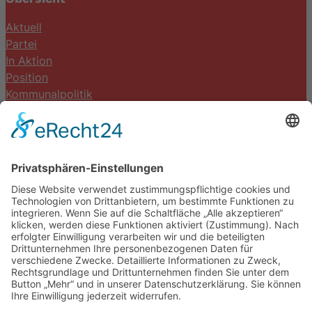
Aktuell
Partei
In Aktion
Position
Kommunalpolitik
Termine
Kontakt
DIE LINKE. Schwalm-Eder
Steingasse 5
34613 Schwalmstadt
Tel.06691 8077899
info@die-linke-schwalm-eder.de
Gesetzliches