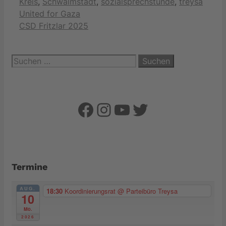
Kreis
,
Schwalmstadt
,
sozialsprechstunde
,
treysa
United for Gaza
CSD Fritzlar 2025
Suchen
nach:
Facebook
Instagram
YouTube
Twitter
Termine
AUG.
18:30
Koordinierungsrat
@ Parteibüro Treysa
10
Mo.
2026