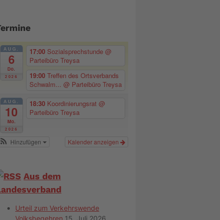
Termine
AUG.
17:00
Sozialsprechstunde
@
6
Parteibüro Treysa
Do.
19:00
Treffen des Ortsverbands
2026
Schwalm...
@ Parteibüro Treysa
AUG.
18:30
Koordinierungsrat
@
10
Parteibüro Treysa
Mo.
2026
Hinzufügen
Kalender anzeigen
Aus dem
Landesverband
Urteil zum Verkehrswende
Volksbegehren
15. Juli 2026