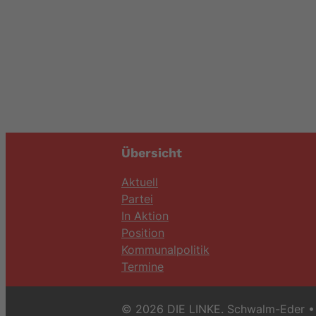
Übersicht
Aktuell
Partei
In Aktion
Position
Kommunalpolitik
Termine
© 2026 DIE LINKE. Schwalm-Eder
• 