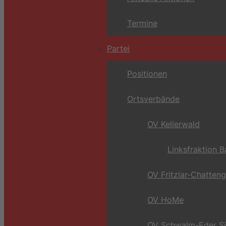
Termine
Partei
Positionen
Ortsverbände
OV Kellerwald
Linksfraktion 
OV Fritzlar-Chatten
OV HoMe
OV Schwalm-Eder S