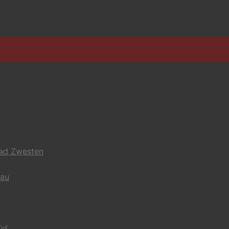
Bad Zwesten
gau
üd