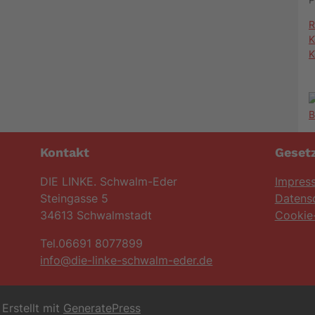
R
K
K
Kontakt
Gesetz
DIE LINKE. Schwalm-Eder
Impres
Steingasse 5
Datens
34613 Schwalmstadt
Cookie-
Tel.06691 8077899
info@die-linke-schwalm-eder.de
Erstellt mit
GeneratePress