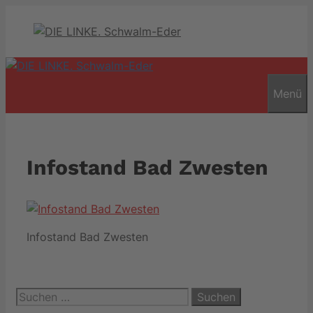
Zum
Inhalt
springen
Menü
Infostand Bad Zwesten
Infostand Bad Zwesten
Suchen
nach: