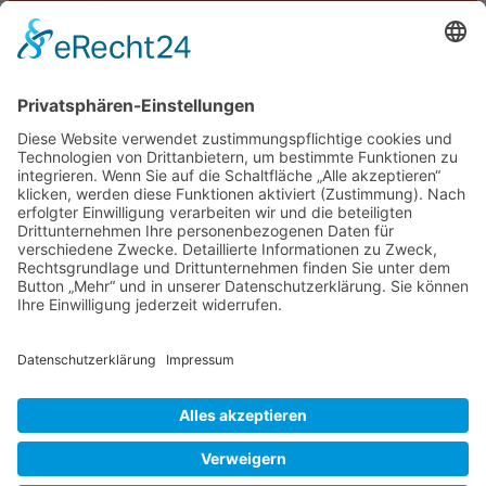
Termine
Kontakt
DIE LINKE. Schwalm-Eder
Steingasse 5
34613 Schwalmstadt
Tel.06691 8077899
info@die-linke-schwalm-eder.de
Gesetzliches
Impressum
Datenschutzerklärung
Cookie-Einstellungen
© 2026 DIE LINKE. Schwalm-Eder
• Erstellt mit