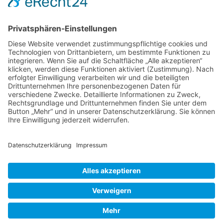
Kontakt
DIE LINKE. Schwalm-Eder
Steingasse 5
34613 Schwalmstadt
Tel.06691 8077899
info@die-linke-schwalm-eder.de
Gesetzliches
Impressum
Datenschutzerklärung
Cookie-Einstellungen
© 2026 DIE LINKE. Schwalm-Eder
• Erstellt mit
GeneratePress