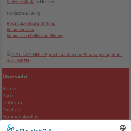
Kreisverbände
in Hessen
Politische Bildung
Rosa Luxemburg Stiftung
Kommunelinks
Kommission Politische Bildung
Übersicht
Aktuell
Partei
In Aktion
Position
Kommunalpolitik
Termine