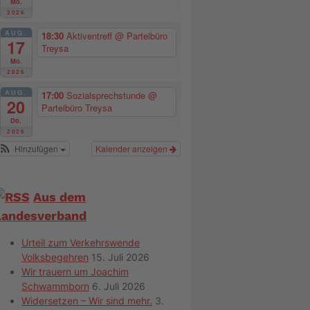
Mo.
2026
AUG.
18:30
Aktiventreff
@ Parteibüro
17
Treysa
Mo.
2026
AUG.
17:00
Sozialsprechstunde
@
20
Parteibüro Treysa
Do.
2026
Hinzufügen
Kalender anzeigen
Aus dem
Landesverband
Urteil zum Verkehrswende
Volksbegehren
15. Juli 2026
Wir trauern um Joachim
Schwammborn
6. Juli 2026
Widersetzen – Wir sind mehr.
3.