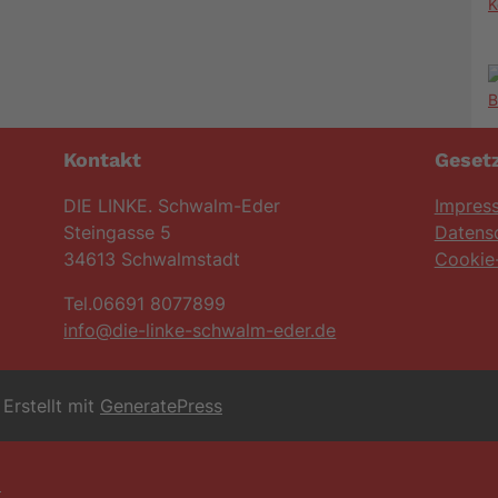
K
Kontakt
Gesetz
DIE LINKE. Schwalm-Eder
Impres
Steingasse 5
Datens
34613 Schwalmstadt
Cookie-
Tel.06691 8077899
info@die-linke-schwalm-eder.de
Erstellt mit
GeneratePress
6