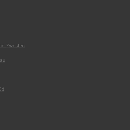
Bad Zwesten
gau
üd