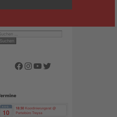
uchen
ach:
Facebook
Instagram
YouTube
Twitter
Termine
AUG.
18:30
Koordinierungsrat
@
10
Parteibüro Treysa