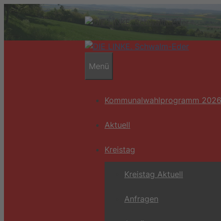
Zum
Inhalt
springen
Menü
Kommunalwahlprogramm 202
Aktuell
Kreistag
Kreistag Aktuell
Anfragen