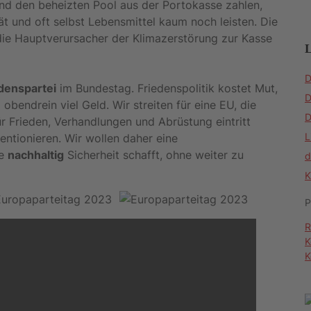
nd den beheizten Pool aus der Portokasse zahlen,
ät und oft selbst Lebensmittel kaum noch leisten. Die
 die Hauptverursacher der Klimazerstörung zur Kasse
L
D
denspartei
im Bundestag. Friedenspolitik kostet Mut,
D
obendrein viel Geld. Wir streiten für eine EU, die
D
ür Frieden, Verhandlungen und Abrüstung eintritt
L
ntionieren. Wir wollen daher eine
ie
nachhaltig
Sicherheit schafft, ohne weiter zu
d
K
P
R
K
K