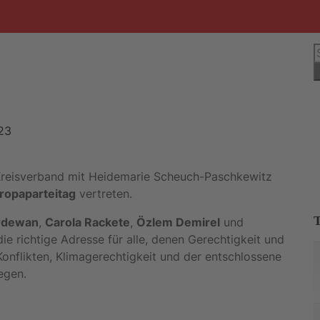
S
n
23
reisverband mit Heidemarie Scheuch-Paschkewitz
ropaparteitag
vertreten.
irdewan
,
Carola Rackete
,
Özlem Demirel
und
die richtige Adresse für alle, denen Gerechtigkeit und
 Konflikten, Klimagerechtigkeit und der entschlossene
egen.