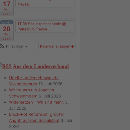
17
Treysa
Mo.
2026
AUG.
17:00
Sozialsprechstunde
@
20
Parteibüro Treysa
Do.
2026
Hinzufügen
Kalender anzeigen
Aus dem Landesverband
Urteil zum Verkehrswende
Volksbegehren
15. Juli 2026
Wir trauern um Joachim
Schwammborn
6. Juli 2026
Widersetzen – Wir sind mehr.
3.
Juli 2026
Black-Rot Reform ist größter
Angriff auf den Sozialstaat
3. Juli
2026