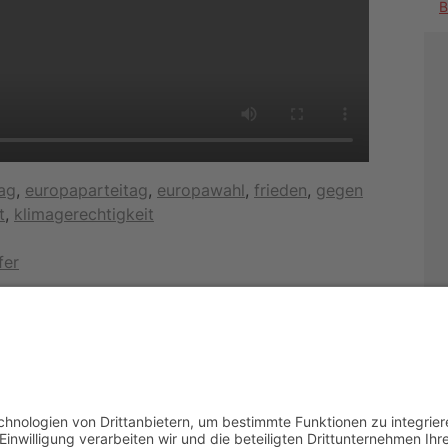
ag
,
europaparteitag
,
europawahl
,
frieden
,
gegen
t
,
klimagerechtigkeit
fer
Kontakt
Gesetzl
DIE LINKE. Schwalm-Eder
Impres
Steingasse 5
Datens
34613 Schwalmstadt
Cookie-
Tel.06691 8077899