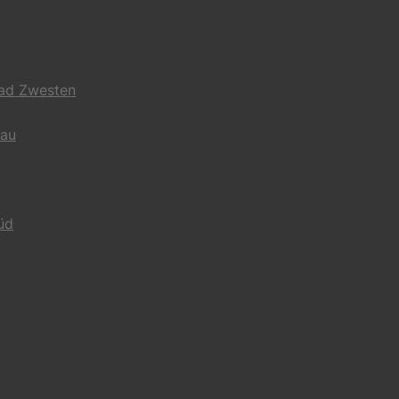
Bad Zwesten
gau
üd