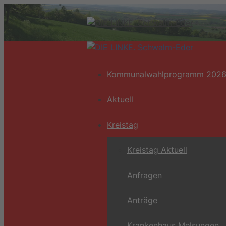
Zum
Inhalt
springen
Kommunalwahlprogramm 202
Aktuell
Kreistag
Kreistag Aktuell
Anfragen
Anträge
Krankenhaus Melsungen