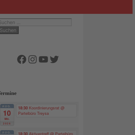
uchen
ach:
Facebook
Instagram
YouTube
Twitter
Termine
AUG.
18:30
Koordinierungsrat
@
10
Parteibüro Treysa
Mo.
2026
AUG.
18:30
Aktiventreff
@ Parteibüro