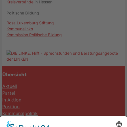
Kreisverbände
in Hessen
Politische Bildung
Rosa Luxemburg Stiftung
Kommunelinks
Kommission Politische Bildung
Übersicht
Aktuell
Partei
In Aktion
Position
Kommunalpolitik
Termine