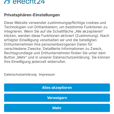
Kontakt
DIE LINKE. Schwalm-Eder
Steingasse 5
34613 Schwalmstadt
Tel.06691 8077899
info@die-linke-schwalm-eder.de
Gesetzliches
Impressum
Datenschutzerklärung
Cookie-Einstellungen
© 2026 DIE LINKE. Schwalm-Eder
• Erstellt mit
GeneratePress