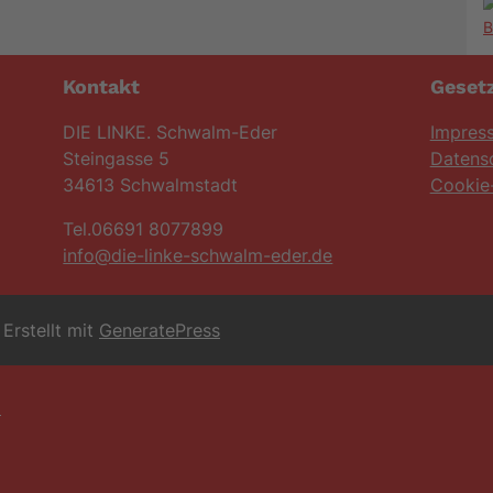
Kontakt
Gesetz
DIE LINKE. Schwalm-Eder
Impres
Steingasse 5
Datens
34613 Schwalmstadt
Cookie-
Tel.06691 8077899
info@die-linke-schwalm-eder.de
Erstellt mit
GeneratePress
6