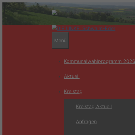
Zum
Inhalt
springen
Menü
Kommunalwahlprogramm 202
Aktuell
Kreistag
Kreistag Aktuell
Anfragen