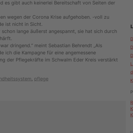
nd es gibt auch keinerlei Bereitschaft von Seiten der
en wegen der Corona Krise aufgehoben. -voll zu
 ist nicht in Sicht.
r schon lange äußerst angespannt, sie hat sich durch
härft.
D
zwar dringend.“ meint Sebastian Behrendt „Als
D
rde ich die Kampagne für eine angemessene
D
g der Pflegekräfte im Schwalm Eder Kreis verstärkt
L
d
ndheitssystem
,
pflege
K
P
R
K
K