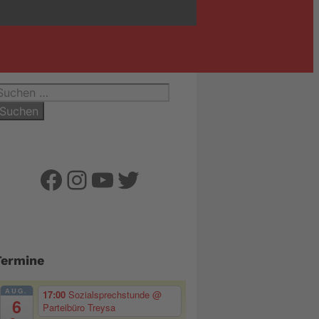
uchen
ach:
Facebook
Instagram
YouTube
Twitter
Termine
AUG.
17:00
Sozialsprechstunde
@
6
Parteibüro Treysa