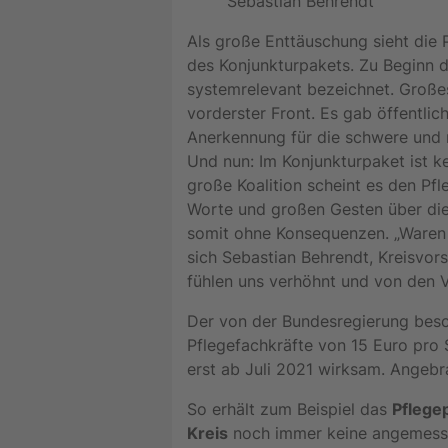
Sebastian Behrendt
Als große Enttäuschung sieht die 
des Konjunkturpakets. Zu Beginn d
systemrelevant bezeichnet. Großes
vorderster Front. Es gab öffentli
Anerkennung für die schwere und r
Und nun: Im Konjunkturpaket ist ke
große Koalition scheint es den Pf
Worte und großen Gesten über die 
somit ohne Konsequenzen. „Waren d
sich Sebastian Behrendt, Kreisvor
fühlen uns verhöhnt und von den V
Der von der Bundesregierung besch
Pflegefachkräfte von 15 Euro pro
erst ab Juli 2021 wirksam. Angeb
So erhält zum Beispiel das
Pflege
Kreis
noch immer keine angemessen