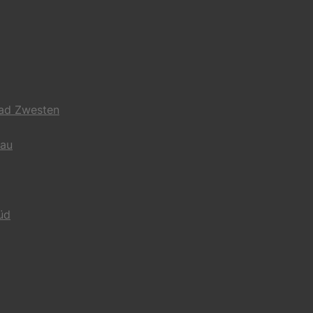
Bad Zwesten
gau
üd