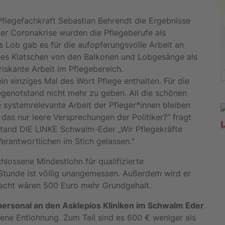
Pflegefachkraft Sebastian Behrendt die Ergebnisse
er Coronakrise wurden die Pflegeberufe als
 Lob gab es für die aufopferungsvolle Arbeit an
ches Klatschen von den Balkonen und Lobgesänge als
iskante Arbeit im Pflegebereich.
in einziges Mal des Wort Pflege enthalten. Für die
legenotstand nicht mehr zu geben. All die schönen
systemrelevante Arbeit der Pfleger*innen bleiben
as nur leere Versprechungen der Politiker?“ fragt
stand DIE LINKE Schwalm-Eder „Wir Pflegekräfte
erantwortlichen im Stich gelassen.“
lossene Mindestlohn für qualifizierte
 Stunde ist völlig unangemessen. Außerdem wird er
racht wären 500 Euro mehr Grundgehalt.
personal an den Asklepios Kliniken im Schwalm Eder
e Entlohnung. Zum Teil sind es 600 € weniger als