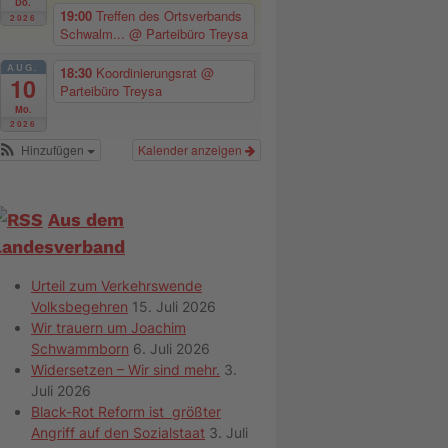
Do.
19:00
Treffen des Ortsverbands
2026
Schwalm...
@ Parteibüro Treysa
AUG.
18:30
Koordinierungsrat
@
10
Parteibüro Treysa
Mo.
2026
Hinzufügen
Kalender anzeigen
Aus dem
Landesverband
Urteil zum Verkehrswende
Volksbegehren
15. Juli 2026
Wir trauern um Joachim
Schwammborn
6. Juli 2026
Widersetzen – Wir sind mehr.
3.
Juli 2026
Black-Rot Reform ist größter
Angriff auf den Sozialstaat
3. Juli