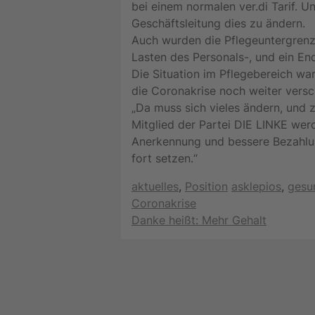
bei einem normalen ver.di Tarif. U
Geschäftsleitung dies zu ändern.
Auch wurden die Pflegeuntergrenz
Lasten des Personals-, und ein Ende
Die Situation im Pflegebereich wa
die Coronakrise noch weiter versc
„Da muss sich vieles ändern, und 
Mitglied der Partei DIE LINKE we
Anerkennung und bessere Bezahlun
fort setzen.“
Kategorien
Schlagwörter
aktuelles
,
Position
asklepios
,
gesu
Coronakrise
Danke heißt: Mehr Gehalt