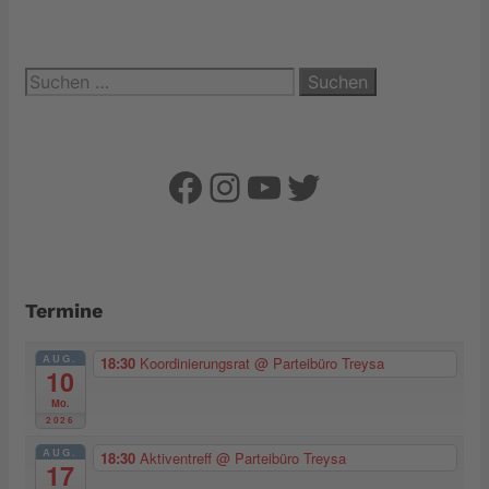
Suchen
nach:
Facebook
Instagram
YouTube
Twitter
Termine
AUG.
18:30
Koordinierungsrat
@ Parteibüro Treysa
10
Mo.
2026
AUG.
18:30
Aktiventreff
@ Parteibüro Treysa
17