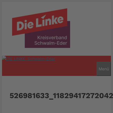
Zum
Inhalt
springen
Menü
526981633_11829417272042