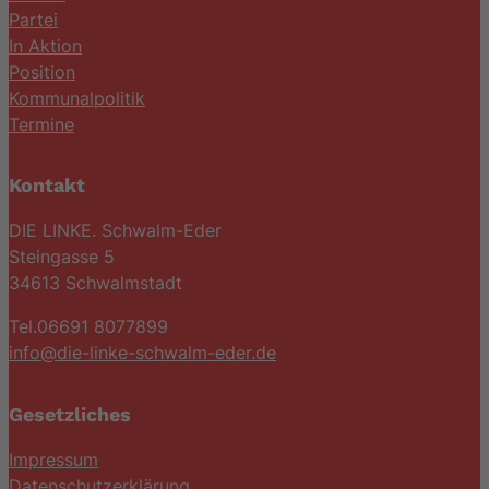
Partei
In Aktion
Position
Kommunalpolitik
Termine
Kontakt
DIE LINKE. Schwalm-Eder
Steingasse 5
34613 Schwalmstadt
Tel.06691 8077899
info@die-linke-schwalm-eder.de
Gesetzliches
Impressum
Datenschutzerklärung