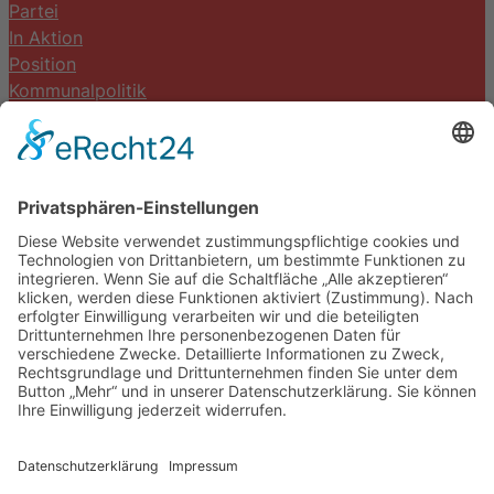
Partei
In Aktion
Position
Kommunalpolitik
Termine
Kontakt
DIE LINKE. Schwalm-Eder
Steingasse 5
34613 Schwalmstadt
Tel.06691 8077899
info@die-linke-schwalm-eder.de
Gesetzliches
Impressum
Datenschutzerklärung