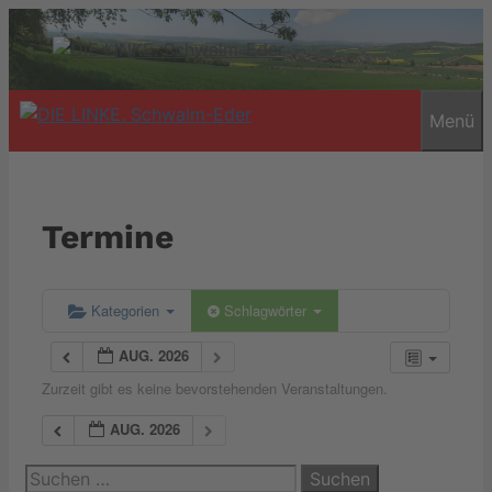
Zum
Inhalt
springen
Menü
Termine
Kategorien
Schlagwörter
AUG. 2026
Zurzeit gibt es keine bevorstehenden Veranstaltungen.
AUG. 2026
Suchen