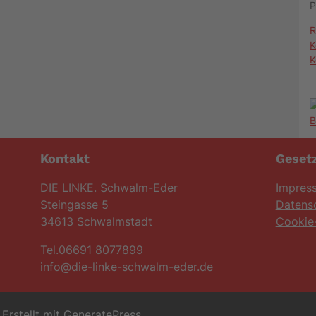
P
R
K
K
Kontakt
Gesetz
DIE LINKE. Schwalm-Eder
Impres
Steingasse 5
Datens
34613 Schwalmstadt
Cookie-
Tel.06691 8077899
info@die-linke-schwalm-eder.de
Erstellt mit
GeneratePress