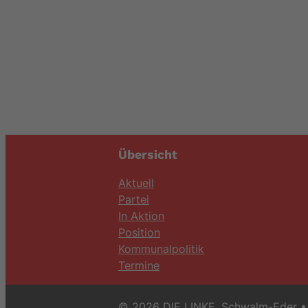
Übersicht
Aktuell
Partei
In Aktion
Position
Kommunalpolitik
Termine
© 2026 DIE LINKE. Schwalm-Eder
• 