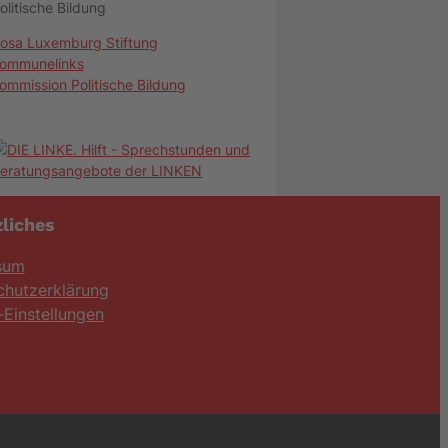
olitische Bildung
osa Luxemburg Stiftung
ommunelinks
ommission Politische Bildung
liches
sum
chutzerklärung
Einstellungen