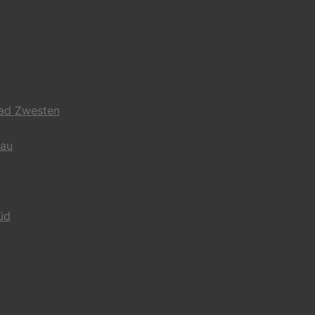
Bad Zwesten
gau
üd