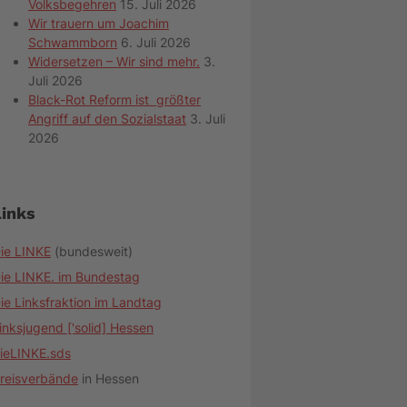
Volksbegehren
15. Juli 2026
Wir trauern um Joachim
Schwammborn
6. Juli 2026
Widersetzen – Wir sind mehr.
3.
Juli 2026
Black-Rot Reform ist größter
Angriff auf den Sozialstaat
3. Juli
2026
Links
ie LINKE
(bundesweit)
ie LINKE. im Bundestag
ie Linksfraktion im Landtag
inksjugend ['solid] Hessen
ieLINKE.sds
reisverbände
in Hessen