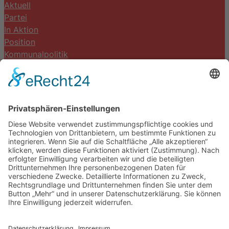
Aktuell
Partei
In Aktion
Position
Kommunalpolitik
Termine
Kontakt
DIE LINKE. Schwalm-Eder
Steingasse 5
34613 Schwalmstadt
Tel.06691 8077899
info@die-linke-schwalm-eder.de
Gesetzliches
Impressum