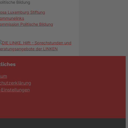
olitische Bildung
osa Luxemburg Stiftung
ommunelinks
ommission Politische Bildung
liches
sum
chutzerklärung
Einstellungen