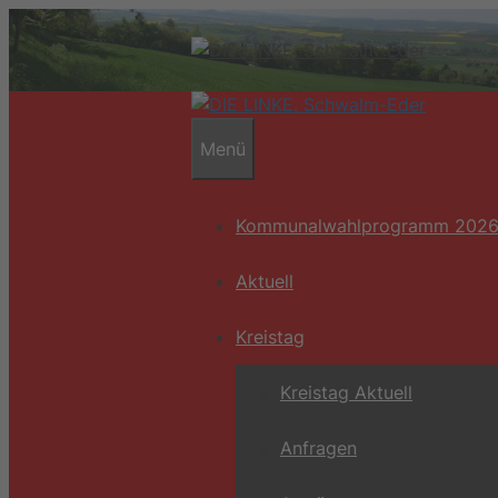
Zum
Inhalt
springen
Menü
Kommunalwahlprogramm 202
Aktuell
Kreistag
Kreistag Aktuell
Anfragen