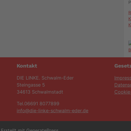
P
R
K
K
Kontakt
Gesetz
DIE LINKE. Schwalm-Eder
Impres
Steingasse 5
Datens
34613 Schwalmstadt
Cookie-
Tel.06691 8077899
info@die-linke-schwalm-eder.de
Erstellt mit
GeneratePress