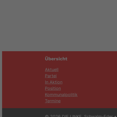
Übersicht
Aktuell
Partei
In Aktion
Position
Kommunalpolitik
Termine
© 2026 DIE LINKE. Schwalm-Eder
• 