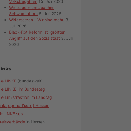
Volksbegehren
15. Juli 2026
Wir trauern um Joachim
Schwammborn
6. Juli 2026
Widersetzen – Wir sind mehr.
3.
Juli 2026
Black-Rot Reform ist größter
Angriff auf den Sozialstaat
3. Juli
2026
Links
ie LINKE
(bundesweit)
ie LINKE. im Bundestag
ie Linksfraktion im Landtag
inksjugend ['solid] Hessen
ieLINKE.sds
reisverbände
in Hessen