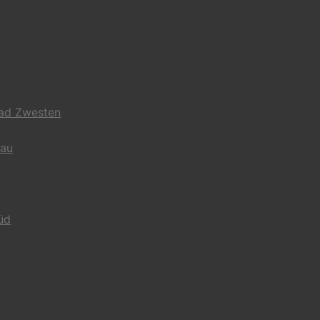
Bad Zwesten
gau
üd