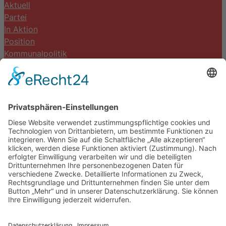
Aktuell
Partei
In Aktion
Position
Kommunalpolitik
Termine
Kontakt
DIE LINKE. Schwalm-Eder
Steingasse 5
34613 Schwalmstadt
Tel.06691 8077899
info@die-linke-schwalm-eder.de
Gesetzliches
Impressum