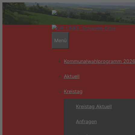
Zum
Inhalt
springen
Menü
Kommunalwahlprogramm 202
Aktuell
Kreistag
Kreistag Aktuell
Anfragen