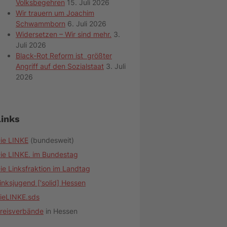
Volksbegehren
15. Juli 2026
Wir trauern um Joachim
Schwammborn
6. Juli 2026
Widersetzen – Wir sind mehr.
3.
Juli 2026
Black-Rot Reform ist größter
Angriff auf den Sozialstaat
3. Juli
2026
Links
ie LINKE
(bundesweit)
ie LINKE. im Bundestag
ie Linksfraktion im Landtag
inksjugend ['solid] Hessen
ieLINKE.sds
reisverbände
in Hessen