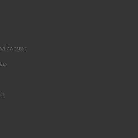
Bad Zwesten
gau
üd