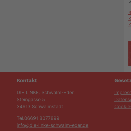
P
R
K
K
Kontakt
Gesetz
DIE LINKE. Schwalm-Eder
Impres
Steingasse 5
Datens
34613 Schwalmstadt
Cookie-
Tel.06691 8077899
info@die-linke-schwalm-eder.de