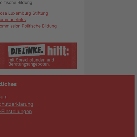
olitische Bildung
osa Luxemburg Stiftung
ommunelinks
ommission Politische Bildung
liches
sum
chutzerklärung
Einstellungen