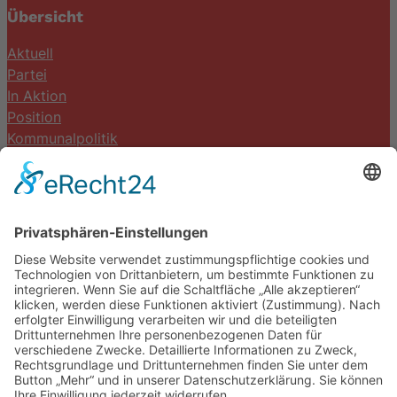
Übersicht
Aktuell
Partei
In Aktion
Position
Kommunalpolitik
Termine
Kontakt
DIE LINKE. Schwalm-Eder
Steingasse 5
34613 Schwalmstadt
Tel.06691 8077899
info@die-linke-schwalm-eder.de
Gesetzliches