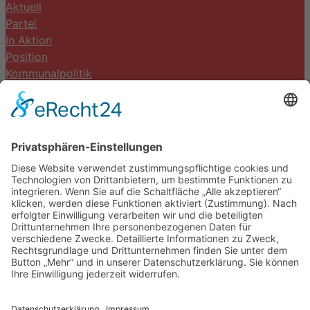
Aktuell
Partei
In Aktion
Position
Kommunalpolitik
Termine
Kontakt
DIE LINKE. Schwalm-Eder
Steingasse 5
34613 Schwalmstadt
Tel.06691 8077899
info@die-linke-schwalm-eder.de
Gesetzliches
Impressum