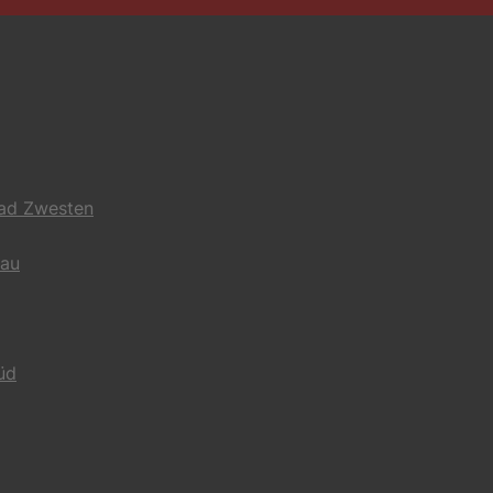
Bad Zwesten
gau
üd