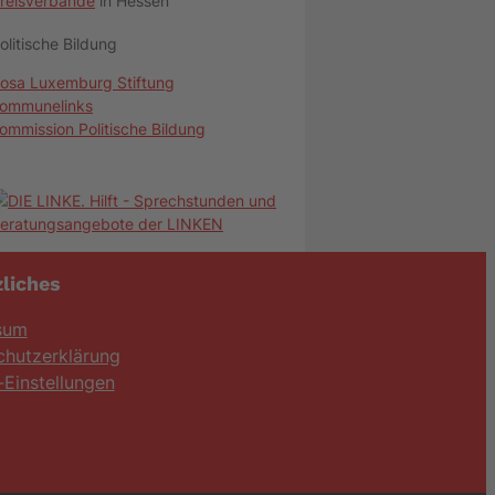
reisverbände
in Hessen
olitische Bildung
osa Luxemburg Stiftung
ommunelinks
ommission Politische Bildung
liches
sum
chutzerklärung
Einstellungen