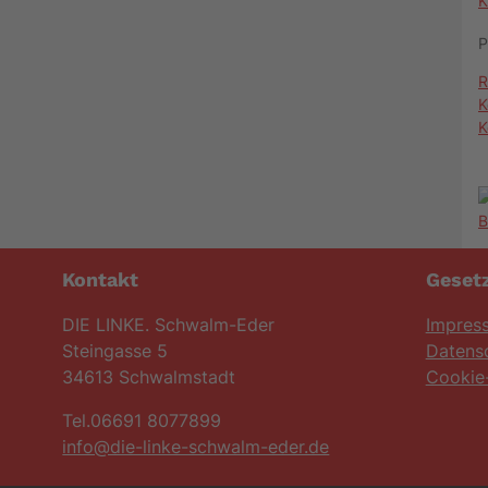
K
P
R
K
K
Kontakt
Gesetz
DIE LINKE. Schwalm-Eder
Impres
Steingasse 5
Datens
34613 Schwalmstadt
Cookie-
Tel.06691 8077899
info@die-linke-schwalm-eder.de