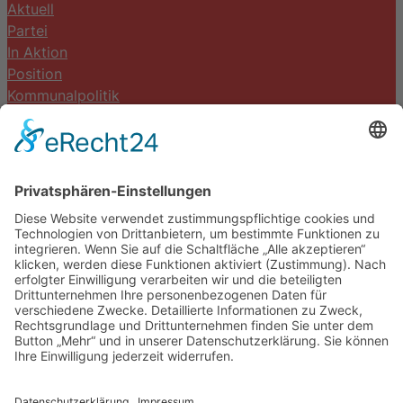
Aktuell
Partei
In Aktion
Position
Kommunalpolitik
Termine
Kontakt
DIE LINKE. Schwalm-Eder
Steingasse 5
34613 Schwalmstadt
Tel.06691 8077899
info@die-linke-schwalm-eder.de
Gesetzliches
Impressum