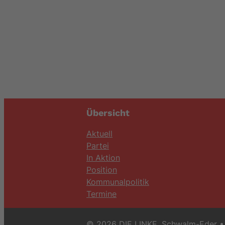
Übersicht
Aktuell
Partei
In Aktion
Position
Kommunalpolitik
Termine
© 2026 DIE LINKE. Schwalm-Eder
• 