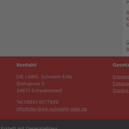
P
R
K
K
Kontakt
Gesetz
DIE LINKE. Schwalm-Eder
Impres
Steingasse 5
Datens
34613 Schwalmstadt
Cookie-
Tel.06691 8077899
info@die-linke-schwalm-eder.de
Erstellt mit
GeneratePress