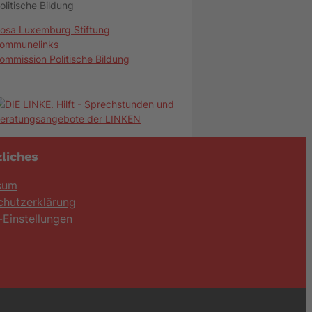
olitische Bildung
osa Luxemburg Stiftung
ommunelinks
ommission Politische Bildung
liches
sum
chutzerklärung
Einstellungen