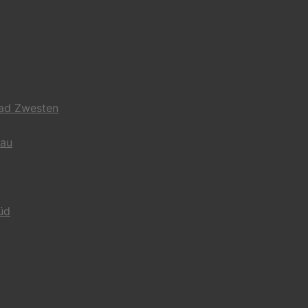
Bad Zwesten
gau
üd