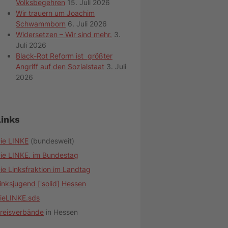
Volksbegehren
15. Juli 2026
Wir trauern um Joachim
Schwammborn
6. Juli 2026
Widersetzen – Wir sind mehr.
3.
Juli 2026
Black-Rot Reform ist größter
Angriff auf den Sozialstaat
3. Juli
2026
Links
ie LINKE
(bundesweit)
ie LINKE. im Bundestag
ie Linksfraktion im Landtag
inksjugend ['solid] Hessen
ieLINKE.sds
reisverbände
in Hessen