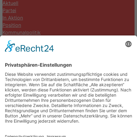
Aktuell
Partei
In Aktion
Position
Kommunalpolitik
Termine
Kontakt
DIE LINKE. Schwalm-Eder
Steingasse 5
34613 Schwalmstadt
Tel.06691 8077899
info@die-linke-schwalm-eder.de
Gesetzliches
Impressum