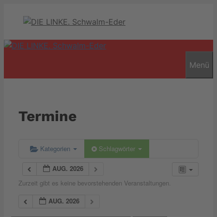
Zum
Inhalt
springen
Menü
Termine
Kategorien
Schlagwörter
AUG. 2026
Zurzeit gibt es keine bevorstehenden Veranstaltungen.
AUG. 2026