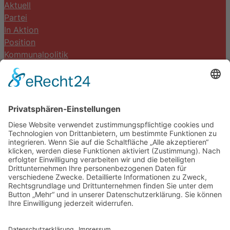
Aktuell
Partei
In Aktion
Position
Kommunalpolitik
Termine
Kontakt
DIE LINKE. Schwalm-Eder
Steingasse 5
34613 Schwalmstadt
Tel.06691 8077899
info@die-linke-schwalm-eder.de
Gesetzliches
Impressum