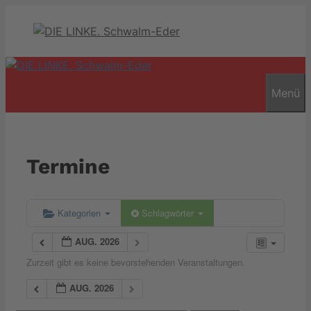
Zum
Inhalt
springen
Menü
Termine
Kategorien
Schlagwörter
AUG. 2026
Zurzeit gibt es keine bevorstehenden Veranstaltungen.
AUG. 2026