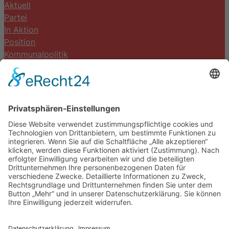
Aktuell
Partei
In Aktion
Position
Kommunalpolitik
Termine
Kontakt
DIE LINKE. Schwalm-Eder
Steingasse 5
34613 Schwalmstadt
Tel.06691 8077899
info@die-linke-schwalm-eder.de
Gesetzliches
Impressum