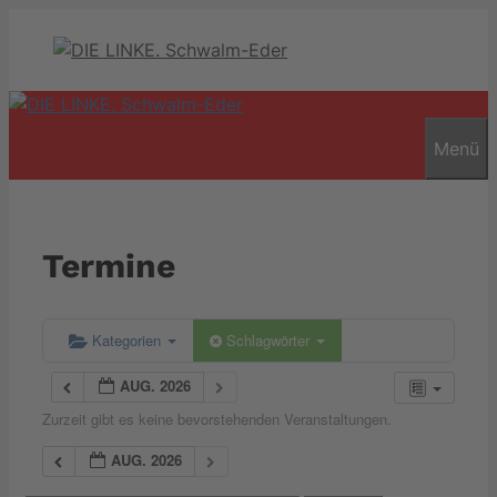
Zum
Inhalt
springen
Menü
Termine
Kategorien
Schlagwörter
AUG. 2026
Zurzeit gibt es keine bevorstehenden Veranstaltungen.
AUG. 2026