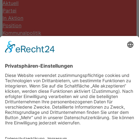
Aktuell
Partei
In Aktion
Position
Kommunalpolitik
Termine
Kontakt
DIE LINKE. Schwalm-Eder
Steingasse 5
34613 Schwalmstadt
Tel.06691 8077899
info@die-linke-schwalm-eder.de
Gesetzliches
Impressum