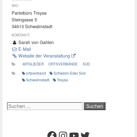
WO:
Parteibüro Treysa
Steingasse 5
34613 Schwalmstadt
KONTAKT:
Sarah von Gahlen
E-Mail
Website der Veranstaltung
MITGLIEDER
ORTSVERBÄNDE
SÜD
ortsverband
Schwalm-Eder Süd
Schwalmstadt
Treysa
Suchen
nach:
Facebook
Instagram
YouTube
Twitter