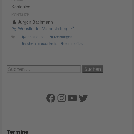
Kostenlos
KONTAKT:
Jürgen Bachmann
Website der Veranstaltung
adelshausen
Melsungen
schwalm-eder-kreis
sommerfest
Suchen
nach:
Facebook
Instagram
YouTube
Twitter
Termine