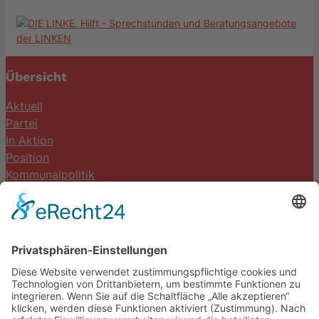
Übersicht
Aktuell
Partei
In Aktion
Position
Kommunalpolitik
Termine
Kontakt
DIE LINKE. Schwalm-Eder
Steingasse 5
34613 Schwalmstadt