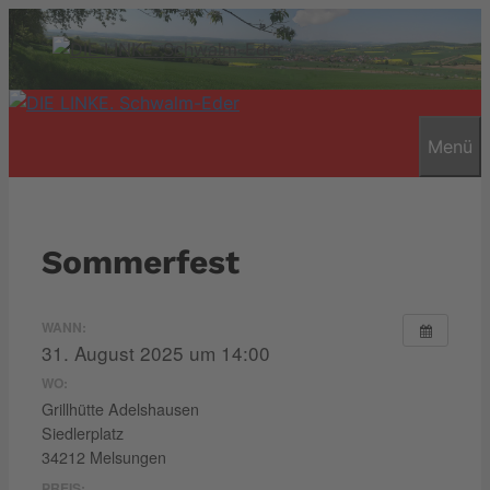
Zum
Inhalt
springen
Menü
Sommerfest
WANN:
31. August 2025 um 14:00
WO:
Grillhütte Adelshausen
Siedlerplatz
34212 Melsungen
PREIS: