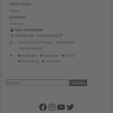
34560 Fritzlar
PREIS:
Kostenlos
KONTAKT:
Mark Winkelhöfer
Website der Veranstaltung
FRITZLAR-CHATTENGAU
MITGLIEDER
ORTSVERBÄNDE
chattengau
edermünde
Fritzlar
Gudensberg
niedenstein
Suchen
nach:
Facebook
Instagram
YouTube
Twitter