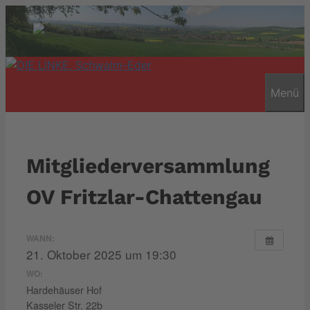
Zum
Inhalt
springen
Menü
Mitgliederversammlung
OV Fritzlar-Chattengau
WANN:
21. Oktober 2025 um 19:30
WO:
Hardehäuser Hof
Kasseler Str. 22b