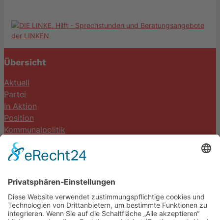
Übersicht
Aktuell
Partei
In Aktion
Position
Kommunalpolitik
Termine
Kontakt
DIE LINKE. Schwalm-Eder
Steingasse 5
34613 Schwalmstadt