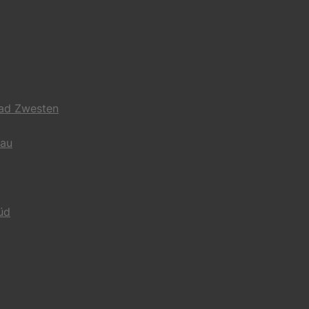
Bad Zwesten
gau
üd