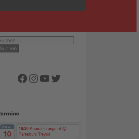
uchen
ach:
Facebook
Instagram
YouTube
Twitter
Termine
AUG.
18:30
Koordinierungsrat
@
10
Parteibüro Treysa