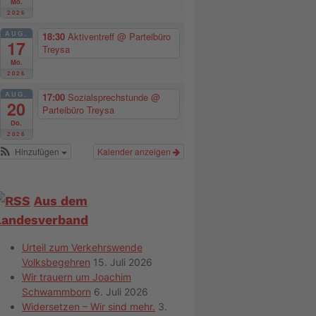
Mo.
2026
AUG.
18:30
Aktiventreff
@ Parteibüro
17
Treysa
Mo.
2026
AUG.
17:00
Sozialsprechstunde
@
20
Parteibüro Treysa
Do.
2026
Hinzufügen
Kalender anzeigen
Aus dem
Landesverband
Urteil zum Verkehrswende
Volksbegehren
15. Juli 2026
Wir trauern um Joachim
Schwammborn
6. Juli 2026
Widersetzen – Wir sind mehr.
3.