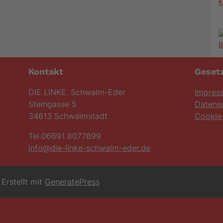
K
Kontakt
Gesetz
DIE LINKE. Schwalm-Eder
Impres
Steingasse 5
Datens
34613 Schwalmstadt
Cookie-
Tel.06691 8077899
info@die-linke-schwalm-eder.de
Erstellt mit
GeneratePress
6