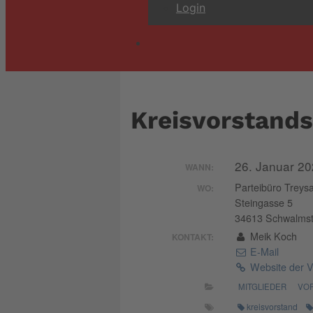
Login
Kreisvorstands
26. Januar 20
WANN:
Parteibüro Treys
WO:
Steingasse 5
34613 Schwalmst
Meik Koch
KONTAKT:
E-Mail
Website der V
MITGLIEDER
VO
kreisvorstand