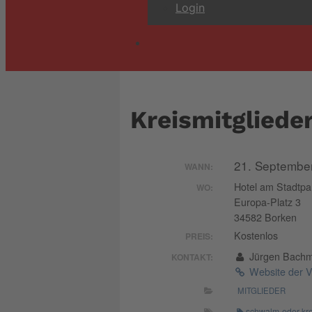
Login
Kreismitglied
21. Septembe
WANN:
Hotel am Stadtpa
WO:
Europa-Platz 3
34582 Borken
Kostenlos
PREIS:
Jürgen Bach
KONTAKT:
Website der V
MITGLIEDER
schwalm-eder-kre