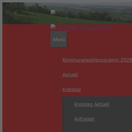
Zum
Inhalt
springen
Menü
Kommunalwahlprogramm 202
Aktuell
Kreistag
Kreistag Aktuell
Anfragen