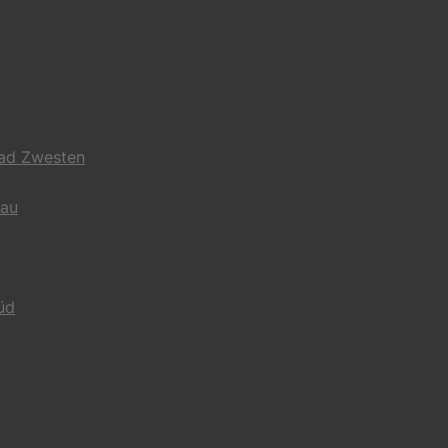
Bad Zwesten
gau
üd