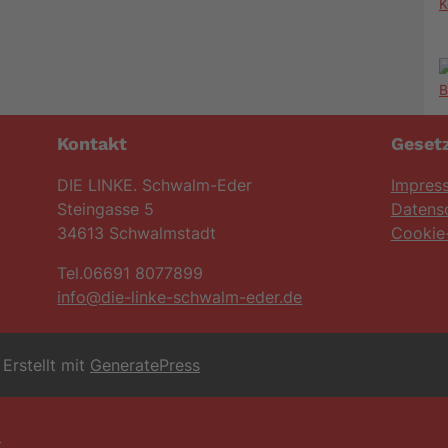
K
Kontakt
Gesetz
DIE LINKE. Schwalm-Eder
Impres
Steingasse 5
Datens
34613 Schwalmstadt
Cookie-
Tel.06691 8077899
info@die-linke-schwalm-eder.de
Erstellt mit
GeneratePress
6