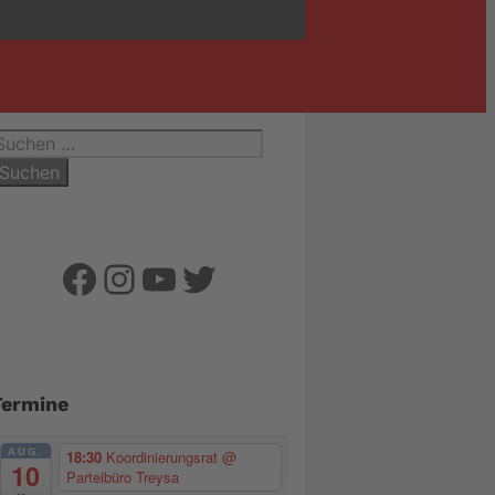
uchen
ach:
Facebook
Instagram
YouTube
Twitter
Termine
AUG.
18:30
Koordinierungsrat
@
10
Parteibüro Treysa