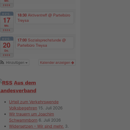
Mo.
2026
AUG.
18:30
Aktiventreff
@ Parteibüro
17
Treysa
Mo.
2026
AUG.
17:00
Sozialsprechstunde
@
20
Parteibüro Treysa
Do.
2026
Hinzufügen
Kalender anzeigen
Aus dem
Landesverband
Urteil zum Verkehrswende
Volksbegehren
15. Juli 2026
Wir trauern um Joachim
Schwammborn
6. Juli 2026
Widersetzen – Wir sind mehr.
3.