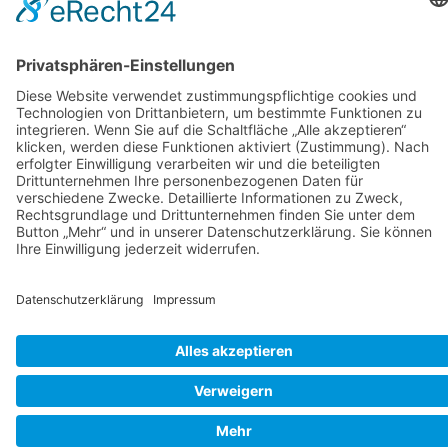
34613 Schwalmstadt
Tel.06691 8077899
info@die-linke-schwalm-eder.de
Gesetzliches
Impressum
Datenschutzerklärung
Cookie-Einstellungen
© 2026 DIE LINKE. Schwalm-Eder
• Erstellt mit
GeneratePress
Schließen