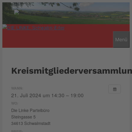
Zum
Inhalt
springen
Menü
Kreismitgliederversammlu
WANN:
21. Juli 2024 um 14:30 – 19:00
WO:
Die Linke Parteibüro
Steingasse 5
34613 Schwalmstadt
PREIS: